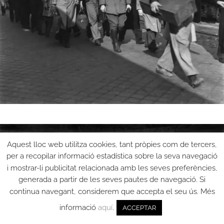
Aquest lloc web utilitza cookies, tant pròpies com de tercers,
per a recopilar informació estadística sobre la seva navegació
i mostrar-li publicitat relacionada amb les seves preferències,
generada a partir de les seves pautes de navegació. Si
continua navegant, considerem que accepta el seu ús. Més
informació
aquí
.
ACCEPTAR