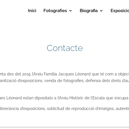
Inici
Fotografíes
Biografia
Exposici
Contacte
ta des del 2015 l’Arxiu Família Jacques Léonard que té com a objecti
ganització d’exposicions, venda de fotografies, defensa dels drets d’aut
s Léonard estan dipositats a l’Arxiu Històric de l’Escala que s’ocupa 
tinerància d’exposicions, sol·licitud de reproducció d’imatges, autent