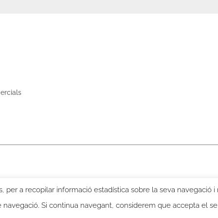
ercials
, per a recopilar informació estadística sobre la seva navegació i
de navegació. Si continua navegant, considerem que accepta el s
 Jacques Léonard -
Privacy policy
-
Legal notice -
DISSENY I DESENVOL