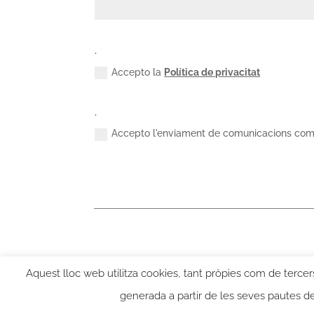
.
Accepto la
Política de privacitat
.
Accepto l'enviament de comunicacions com
Aquest lloc web utilitza cookies, tant pròpies com de tercers
generada a partir de les seves pautes 
©Jacques Léonard. Arxiu Famíia