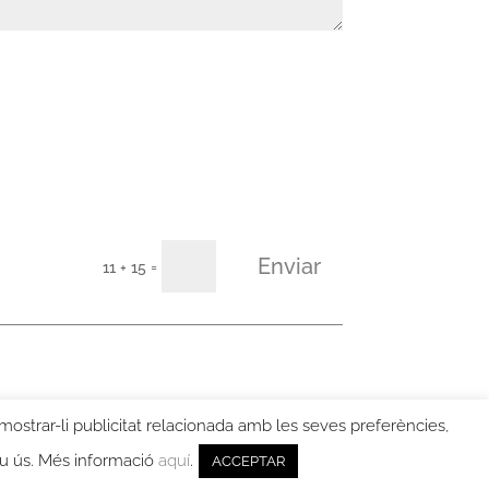
Enviar
=
11 + 15
 mostrar-li publicitat relacionada amb les seves preferències,
eu ús. Més informació
aquí
.
ACCEPTAR
UPAMENT WEB PER 2MUNDOWEB